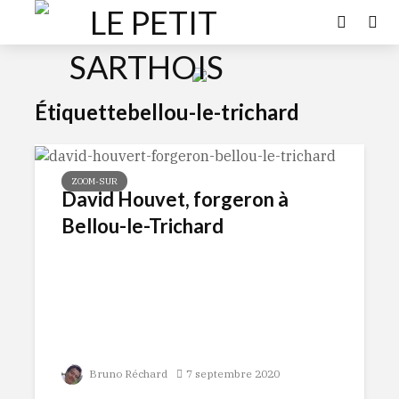
Étiquettebellou-le-trichard
ZOOM-SUR
David Houvet, forgeron à
Bellou-le-Trichard
Bruno Réchard
7 septembre 2020