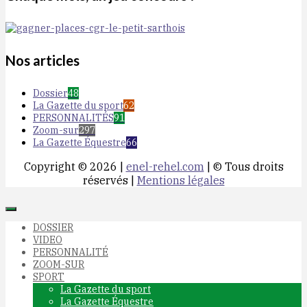
Nos articles
Dossier
48
La Gazette du sport
62
PERSONNALITÉS
91
Zoom-sur
297
La Gazette Équestre
66
Copyright © 2026 |
enel-rehel.com
| © Tous droits
réservés |
Mentions légales
DOSSIER
VIDEO
PERSONNALITÉ
ZOOM-SUR
SPORT
La Gazette du sport
La Gazette Équestre