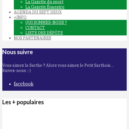
La Gazette du sport
La Gazette Équestre
AGENDA DU SEPT DEUX
+INFO
QUI SOMMES-NOUS ?
CONTACT
LISTE DES DÉPÔTS
NOS PARTENAIRES
Nous suivre
Vous aimez la Sarthe ? Alors vous aimez le Petit Sarthois…
Suivez-nous ;-)
facebook
Les + populaires