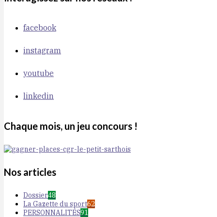
facebook
instagram
youtube
linkedin
Chaque mois, un jeu concours !
Nos articles
Dossier
48
La Gazette du sport
62
PERSONNALITÉS
91