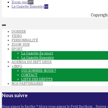
Zoom-sur
297
La Gazette Équestre
66
Copyrigh
DOSSIER
VIDEO
PERSONNALITÉ
ZOOM-SUR
SPORT
La Gazette du sport
La Gazette Équestre
AGENDA DU SEPT DEUX
+INFO
QUI SOMMES-NOUS ?
CONTACT
LISTE DES DÉPÔTS
NOS PARTENAIRES
Nous suivre
Vous aimez la Sarthe ? Alors vous aimez le Petit Sarthois… Suivez-